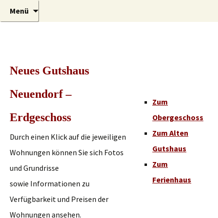
Urlaub auf der Sonneninsel Usedom
Zum
Suchen
Gutshaus
Menü
Inhalt
nach:
springen
Neues Gutshaus
Neuendorf –
Zum
Erdgeschoss
Obergeschoss
Zum Alten
Durch einen Klick auf die jeweiligen
Gutshaus
Wohnungen können Sie sich Fotos
Zum
und Grundrisse
Ferienhaus
sowie Informationen zu
Verfügbarkeit und Preisen der
Wohnungen ansehen.