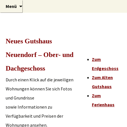
Urlaub auf der Sonneninsel Usedom
Zum
Suchen
Gutshaus
Menü
Inhalt
nach:
springen
Neues Gutshaus
Neuendorf – Ober- und
Zum
Dachgeschoss
Erdgeschoss
Zum Alten
Durch einen Klick auf die jeweiligen
Gutshaus
Wohnungen können Sie sich Fotos
Zum
und Grundrisse
Ferienhaus
sowie Informationen zu
Verfügbarkeit und Preisen der
Wohnungen ansehen.