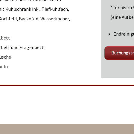
* für bis z
it Kühlschrank inkl. Tiefkühlfach,
(eine Aufb
Kochfeld, Backofen, Wasserkocher,
Endreinig
lbett
lbett und Etagenbett
Buchungsan
Dusche
beln