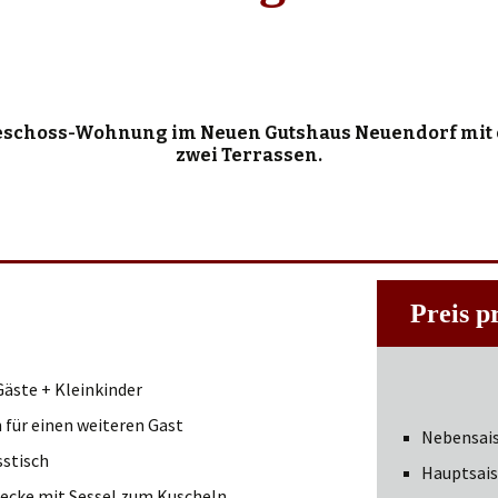
No. 9
No. 8b
No. 5
eschoss-Wohnung im Neuen Gutshaus Neuendorf mit ca
zwei Terrassen.
Preis p
Gäste + Kleinkinder
für einen weiteren Gast
Nebensai
stisch
Hauptsai
ecke mit Sessel zum Kuscheln