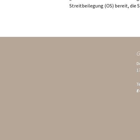
Streitbeilegung (OS) bereit, die 
G
D
1
T
E