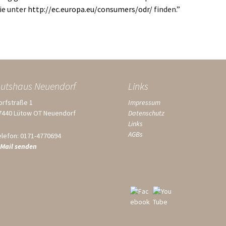
Sie unter
http://ec.europa.eu/consumers/odr/
finden.”
utshaus Neuendorf
Links
orfstraße 1
Impressum
7440 Lütow OT Neuendorf
Datenschutz
Links
AGBs
elefon: 0171-4770694
-Mail senden