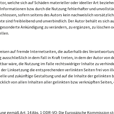
r, welche sich auf Schäden materieller oder ideeller Art beziehen
nformationen bzw. durch die Nutzung fehlerhafter und unvollstä
chlossen, sofern seitens des Autors kein nachweislich vorsätzlich
te sind freibleibend und unverbindlich. Der Autor behält es sich au
esonderte Ankündigung zu verändern, zu ergänzen, zu löschen od
ellen.
weisen auf fremde Internetseiten, die außerhalb des Verantwortun
ausschließlich in dem Fall in Kraft treten, in dem der Autor von 
ar wäre, die Nutzung im Falle rechtswidriger Inhalte zu verhinde
 der Linksetzung die entsprechenden verlinkten Seiten frei von il
tuelle und zukünftige Gestaltung und auf die Inhalte der gelinkten 
ücklich von allen Inhalten aller gelinkten bzw. verknüpften Seiten,
gung gemäß Art. 14 Abs. 1 ODR-VO: Die Europäische Kommission ste