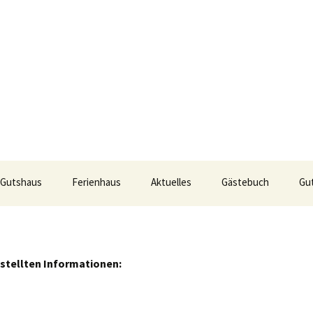
sedom
 Gutshaus
Ferienhaus
Aktuelles
Gästebuch
Gu
ngen im
No. 1
No. 11
schoss
No. 2
No. 12
wohnungen im
No. 6
No. 15
estellten Informationen:
und Dachgeschoss
No. 3
No. 13
No. 7
No. 16
No. 8a
No. 4
No. 14