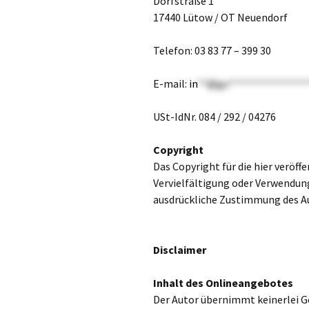
Dorfstraße 1
17440 Lütow / OT Neuendorf
Lage/Umgebung
Telefon: 03 83 77 – 399 30
E-mail:
in
**@gu*****************
USt-IdNr. 084 / 292 / 04276
Copyright
Das Copyright für die hier veröff
Vervielfältigung oder Verwendung
ausdrückliche Zustimmung des Auto
Disclaimer
Inhalt des Onlineangebotes
Der Autor übernimmt keinerlei Ge