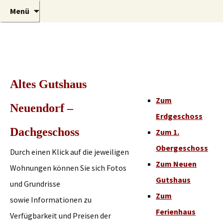
Urlaub auf der Sonneninsel Usedom
Zum
Suchen
Gutshaus
Menü
Inhalt
nach:
springen
Altes Gutshaus
Zum
Neuendorf –
Erdgeschoss
Dachgeschoss
Zum 1.
Obergeschoss
Durch einen Klick auf die jeweiligen
Zum Neuen
Wohnungen können Sie sich Fotos
Gutshaus
und Grundrisse
Zum
sowie Informationen zu
Ferienhaus
Verfügbarkeit und Preisen der